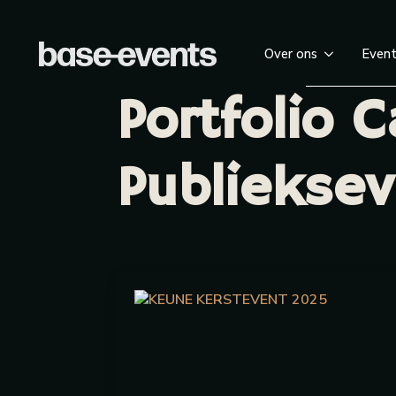
Over ons
Even
Portfolio C
Publiekse