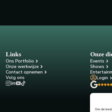
Links
Onze di
Ons Portfolio
Events
Onze werkwijze
Shows
Contact opnemen
Entertain
Volg ons
Login
Om de beste