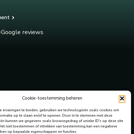
ment
Google reviews
Cookie-toestemming beheren
 ervaringen te bieden, gebruiken we technologieën zoals cookies om
ormatie op te slaan en/of te openen.
Door in te stemmen met deze
ën kunnen we gegevens zoals browsegedrag of unieke ID's op deze site
Het niet toestemmen of intrekken van toestemming kan een negatieve
ben op bepaalde eigenschappen en functies.