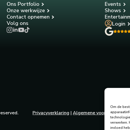
Ons Portfolio
Events
Onze werkwijze
Shows
Contact opnemen
Entertain
Volg ons
Login
Om de beste
apparaatinf
reserved.
Privacyverklaring
|
Algemene voorwaarden
technologie
verwerken.
invloed heb