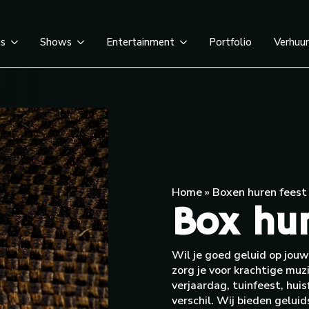
ts
Shows
Entertainment
Portfolio
Verhuu
Home
»
Boxen huren feest
Box hu
Wil je goed geluid op jouw
zorg je voor krachtige muz
verjaardag, tuinfeest, hu
verschil. Wij bieden geluid