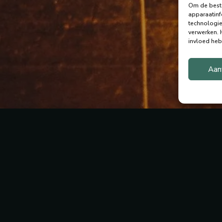
Om de beste
apparaatinf
technologie
verwerken.
invloed heb
Aan
We zijn beschikbaar voor nieuwe events!