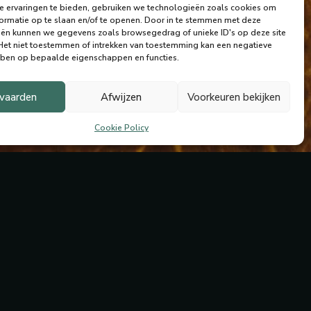
 ervaringen te bieden, gebruiken we technologieën zoals cookies om
ormatie op te slaan en/of te openen.
Door in te stemmen met deze
ën kunnen we gegevens zoals browsegedrag of unieke ID's op deze site
Het niet toestemmen of intrekken van toestemming kan een negatieve
ben op bepaalde eigenschappen en functies.
vaarden
Afwijzen
Voorkeuren bekijken
Cookie Policy