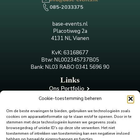
085-2033375
base-events.nl
Placotiweg 2a
4131 NL Vianen
KvK: 63168677
Btw: NL002345737B05
Bank: NL03 RABO 0341 5696 90
Links
Ons Portfolio
Onze werkwijze
Cookie-toestemming beheren
Contact opnemen
Volg ons
Om de beste ervaringen te bieden, gebruiken we technologieën zoals
cookies om apparaatinformatie op te slaan en/of te openen.
Door in te
Onze diensten
stemmen met deze technologieën kunnen we gegevens zoals
browsegedrag of unieke ID's op deze site verwerken.
Het niet
Events
toestemmen of intrekken van toestemming kan een negatieve invloed
Shows
hebben op bepaalde eigenschappen en functies.