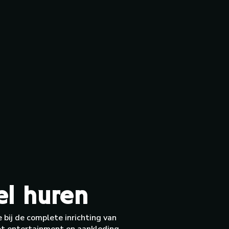
el huren
 bij de complete inrichting van