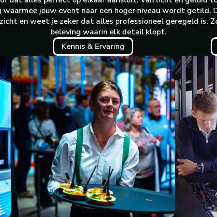
 dat alles perfect op elkaar aansluit. Van licht en geluid 
g waarmee jouw event naar een hoger niveau wordt getild. Doo
rzicht en weet je zeker dat alles professioneel geregeld is. 
beleving waarin elk detail klopt.
Kennis & Ervaring